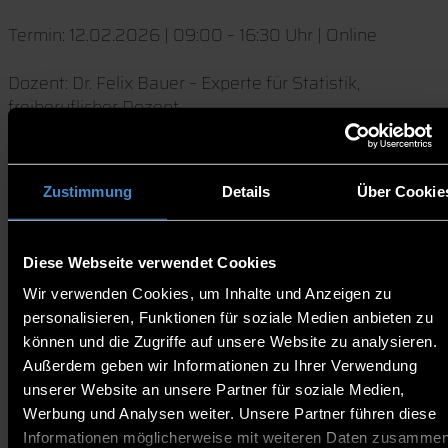
Termin: 12.02.2026 | 09:00 – 16:30 Uhr | Online
Dozent: Dr. Felix Bauer – Experte für Statistik,
freiberuflicher Dozent
Dieser Kurs vermittelt den Teilnehmenden
Entscheidungskriterien zur korrekten Anwendung
Zustimmung
Details
Über Cookie
statistischer Prüfverfahren. Betrachtet wird die
Fragestellung (Unterschieds- oder
Zusammenhangshypothesen), das Skalenniveau der
Diese Webseite verwendet Cookies
Variablen und der Verteilung der einbezogenen
Wir verwenden Cookies, um Inhalte und Anzeigen zu
Variablen (annähernde Normalverteilung). Zu Beginn
personalisieren, Funktionen für soziale Medien anbieten zu
wird die Vorgehensweise der Skalenanalyse bei
können und die Zugriffe auf unsere Website zu analysieren.
Multi-Item-Skalen dargestellt. Für
Außerdem geben wir Informationen zu Ihrer Verwendung
Unterschiedshypothesen werden die
unserer Website an unsere Partner für soziale Medien,
parametrischen Verfahren
Werbung und Analysen weiter. Unsere Partner führen diese
sowie die nicht parametrischen Alternativen
Informationen möglicherweise mit weiteren Daten zusammen
dargestellt. Deren Anwendung wird an einem