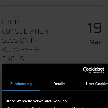
19
ONLINE
CONSULTATION
SESSION IN
Mai
BURMESE &
ENGLISH
09:00-10:00
Online l Zoom
Zustimmung
Details
Über Cookie
Termindownload
Diese Webseite verwendet Cookies
Website