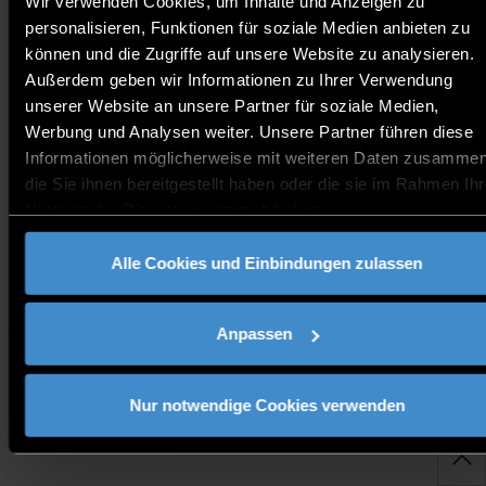
Wir verwenden Cookies, um Inhalte und Anzeigen zu
personalisieren, Funktionen für soziale Medien anbieten zu
Tuesdays at 9am CET in Burmese & English.
können und die Zugriffe auf unsere Website zu analysieren.
Prospective international students will have the
Außerdem geben wir Informationen zu Ihrer Verwendung
possibility to ask individual questions regarding the
application process, required documents etc. Don’t miss
unserer Website an unsere Partner für soziale Medien,
out on this opportunity to join a session!
Werbung und Analysen weiter. Unsere Partner führen diese
Informationen möglicherweise mit weiteren Daten zusammen
die Sie ihnen bereitgestellt haben oder die sie im Rahmen Ihr
Kontakt:
Nutzung der Dienste gesammelt haben.
welcome@th-deg.de
Alle Cookies und Einbindungen zulassen
Link zur Veranstaltung
Studieninteressierte
Anpassen
Nur notwendige Cookies verwenden