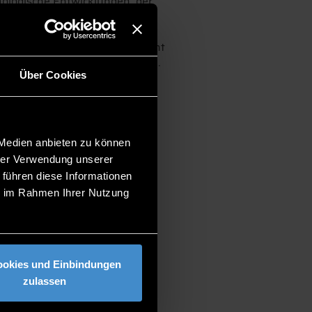
nologische Entwicklungen, der
 Versorgungsleistungen.
dizinischen Fachwissen braucht
 umfassend treffen zu können.
Über Cookies
kills benötigt: Das Thema
 Medien anbieten zu können
hrer Verwendung unserer
 führen diese Informationen
ie im Rahmen Ihrer Nutzung
ookies und Einbindungen
zulassen