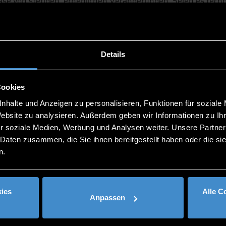
ase von stetigen, erheblichen Veränderungen. Seien es tech
große Thema Finanzierung oder die steigende Nachfrage nach
besonderer Weise ausgesetzt: Neben einem umfassenden me
aftliches Know-how, um Entscheidungen systematisch und
Details
triebswirtschaftliches Rüstzeugs. Zum anderen werden Soft S
rd einen großen Anteil im Studium einnehmen.
Cookies
eren unverbindlichen Infoveranstaltungen.
nhalte und Anzeigen zu personalisieren, Funktionen für soziale
Website zu analysieren. Außerdem geben wir Informationen zu I
r soziale Medien, Werbung und Analysen weiter. Unsere Partner
 Daten zusammen, die Sie ihnen bereitgestellt haben oder die s
-Zentrum%20f%C3%BCr%20Akademische%20Weiterbildung-
n.
begleitende%20Studieng%C3%A4nge-2079
ies
Alle C
Anpassen