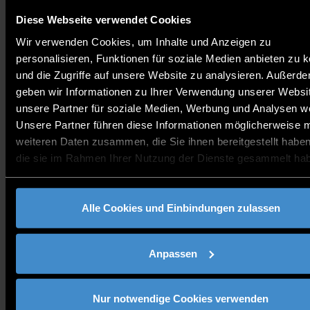
GmbH, eines auf Transformation spezialisierten
Unternehmen, gibt einen fundierten Überblick
Diese Webseite verwendet Cookies
darüber, wie Unternehmen Zukunftstrends frühzeitig
Wir verwenden Cookies, um Inhalte und Anzeigen zu
erkennen, neue Chancen im Wandel aktiv nutzen und
personalisieren, Funktionen für soziale Medien anbieten zu 
durch innovative Ideen sowie unternehmerisches
und die Zugriffe auf unsere Website zu analysieren. Außerd
Engagement ihre Zukunftsfähigkeit nachhaltig
geben wir Informationen zu Ihrer Verwendung unserer Websi
sichern können.
unsere Partner für soziale Medien, Werbung und Analysen we
Unsere Partner führen diese Informationen möglicherweise m
weiteren Daten zusammen, die Sie ihnen bereitgestellt habe
Die Teilnahme an der Veranstaltung ist kostenfrei.
die sie im Rahmen Ihrer Nutzung der Dienste gesammelt ha
Nutzen Sie erneut die Gelegenheit, potenzielle
Geschäftspartner, Lieferanten oder Kunden sowohl
im eigenen als auch im Nachbarland
Alle Cookies und Einbindungen zulassen
kennenzulernen.
Anpassen
Präsentieren Sie sich auf der Messe gemeinsam mit
weiteren Unternehmen, Hochschulen, Clustern und
Nur notwendige Cookies verwenden
weitere Institutionen. Oder kommen Sie auch als