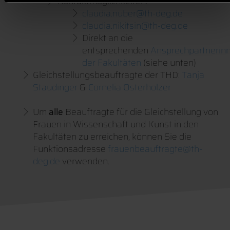
Kontaktmöglichkeiten:
claudia.nuber@th-deg.de
claudia.nikitsin@th-deg.de
Direkt an die
entsprechenden
Ansprechpartnerin
der Fakultäten
(siehe unten)
Gleichstellungsbeauftragte der THD:
Tanja
Staudinger
&
Cornelia Osterholzer
Um
alle
Beauftragte für die Gleichstellung von
Frauen in Wissenschaft und Kunst in den
Fakultäten zu erreichen, können Sie die
Funktionsadresse
frauenbeauftragte@th-
deg.de
verwenden.