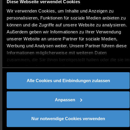
Weiterbildungsmöglichkeiten fördern. Ein solches
Diese Webseite verwendet Cookies
Netzwerk kann als Informationsquelle und
Wir verwenden Cookies, um Inhalte und Anzeigen zu
Anlaufstelle für Informationssuchende dienen und
personalisieren, Funktionen für soziale Medien anbieten zu
ebenso ein Forum bieten, in dem Erfahrungen
können und die Zugriffe auf unsere Website zu analysieren.
ausgetauscht werden können. Frauen werden
Außerdem geben wir Informationen zu Ihrer Verwendung
außerdem dazu ermutigt, akademische Titel
unserer Website an unsere Partner für soziale Medien,
anzustreben. Es ist Ziel der Hochschule, die Anzahl
Werbung und Analysen weiter. Unsere Partner führen diese
der Professorinnen sowie des weiblichen
Informationen möglicherweise mit weiteren Daten
Lehrpersonals zu erhöhen. Sie werden hier
zusammen, die Sie ihnen bereitgestellt haben oder die sie im
Informationen zu den von der Beauftragte für die
Rahmen Ihrer Nutzung der Dienste gesammelt haben.
Gleichstellung von Frauen in Wissenschaft und
Kunst organisierten Veranstaltungen und zum
Alle Cookies und Einbindungen zulassen
Programm des Career Service sowie hilfreiche Links
und Ankündigungen zu bevorstehenden
Veranstaltungen finden.
Anpassen
Beauftragten für die Gleichstellung von Frauen
in Wissenschaft und Kunst der THD:
Prof. Dr.
Nur notwendige Cookies verwenden
Claudia Nuber
&
Claudia Niktsin