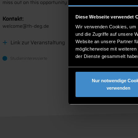
miss out on this opportunity to join a session!
Diese Webseite verwendet 
Kontakt:
welcome@th-deg.de
Wir verwenden Cookies, um I
und die Zugriffe auf unsere 
Link zur Veranstaltung
Website an unsere Partner fü
möglicherweise mit weiteren
der Dienste gesammelt habe
Studieninteressierte
Nur notwendige Cook
verwenden