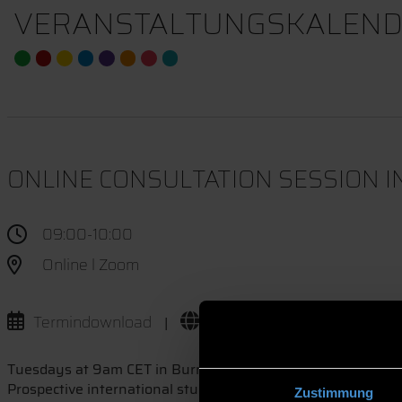
VERANSTALTUNGSKALEND
ONLINE CONSULTATION SESSION I
09:00-10:00
Online l Zoom
Termindownload
Website
|
Tuesdays at 9am CET in Burmese & English.
Prospective international students will have the possibility
Zustimmung