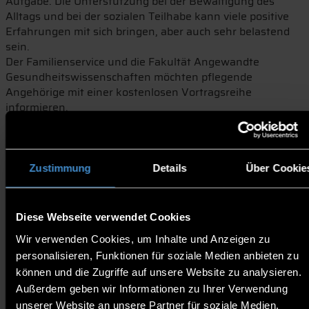
Aufgabe. Die Unterstützung bei der Bewältigung des
Alltags und bei der sozialen Teilhabe kann viele positive
Erfahrungen mit sich bringen, aber auch sehr belastend
sein.
Der Familienservice und die Fakultät Angewandte
Gesundheitswissenschaften möchten pflegende
Angehörige mit einer kostenlosen Vortragsreihe
informieren.
Der vierte Vortrag findet am Dienstag, den 16. Juni 2026
online statt. Das Thema lautet:
Herausforderung Wundversorgung: So gelingt die
Zustimmung
Details
Über Cookie
Pflege zu Hause
Referenten: Stefan Schönstein, Fakultät Angewandte
Diese Webseite verwendet Cookies
Gesundheitswissenschaften
Wir verwenden Cookies, um Inhalte und Anzeigen zu
Daniel Schümann, Fakultät Angewandte
personalisieren, Funktionen für soziale Medien anbieten zu
Gesundheitswissenschaften
können und die Zugriffe auf unsere Website zu analysieren.
Der Online Vortrag bietet einen verständlichen Einblick
Außerdem geben wir Informationen zu Ihrer Verwendung
in die wichtigsten Grundlagen der häuslichen
unserer Website an unsere Partner für soziale Medien,