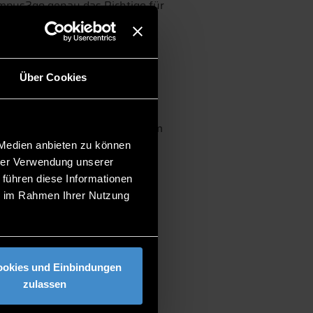
ampus2go genau das Richtige für
udium.
Über Cookies
m Anschluss deine Fragen live im
 Medien anbieten zu können
hrer Verwendung unserer
 führen diese Informationen
ie im Rahmen Ihrer Nutzung
ookies und Einbindungen
zulassen