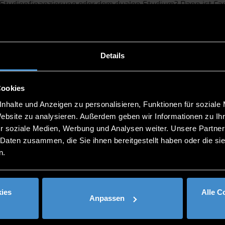
, Studienfinanzierung oder dem dualen Studium? Dann ist C
lick zu allen wichtigen Themen rund um den Einstieg ins St
Details
ipendien)?
Cookies
n, die sich schnell und gezielt informieren möchten. Stelle i
nhalte und Anzeigen zu personalisieren, Funktionen für soziale
Website zu analysieren. Außerdem geben wir Informationen zu I
r soziale Medien, Werbung und Analysen weiter. Unsere Partner
 Daten zusammen, die Sie ihnen bereitgestellt haben oder die s
n.
ies
Alle C
Anpassen
r, Eltern, Lehrkräfte
Studieninteressierte