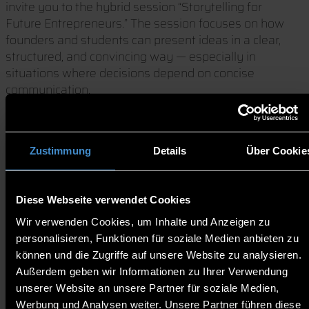
invite you to the hybrid session “Storytelling for
Future Entrepreneurs.” The session focuses on how
founders and students can present ideas in a clear,
structured, and convincing way — especially in
situations where decisions depend on concise
communication.
We are pleased to welcome Astrid Steingrüber
(Coaching & Consulting) as our guest lecturer. She
works with leaders in demanding transition phases
Zustimmung
Details
Über Cookie
and supports them in communicating complex topics
with precision and confidence. In this workshop, she
will introduce practical approaches that help you
Diese Webseite verwendet Cookies
explain the core of your idea, highlight its relevance,
and create understanding among investors,
Wir verwenden Cookies, um Inhalte und Anzeigen zu
customers, and teams.
personalisieren, Funktionen für soziale Medien anbieten zu
können und die Zugriffe auf unsere Website zu analysieren.
What to expect:
Außerdem geben wir Informationen zu Ihrer Verwendung
unserer Website an unsere Partner für soziale Medien,
How to structure a pitch that sticks
Werbung und Analysen weiter. Unsere Partner führen diese