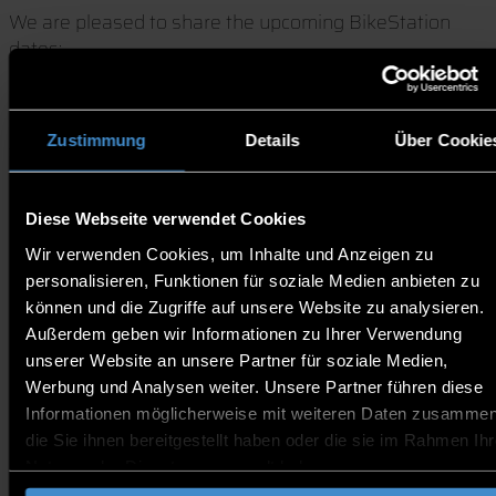
We are pleased to share the upcoming BikeStation
dates:
Location: In front of the SILC Building (indoors in the
SILC Building in case of bad weather)
Zustimmung
Details
Über Cookie
Time: Tuesday at 1:45 pm
Dates:
Diese Webseite verwendet Cookies
2 June 2026
Wir verwenden Cookies, um Inhalte und Anzeigen zu
9 June 2026
personalisieren, Funktionen für soziale Medien anbieten zu
16 June 2026
können und die Zugriffe auf unsere Website zu analysieren.
23 June 2026
Außerdem geben wir Informationen zu Ihrer Verwendung
30 June 2026
unserer Website an unsere Partner für soziale Medien,
7 July 2026
Werbung und Analysen weiter. Unsere Partner führen diese
Informationen möglicherweise mit weiteren Daten zusammen
Miguel will be there to support you with tools,
die Sie ihnen bereitgestellt haben oder die sie im Rahmen Ihr
cleaning supplies, and oils to help maintain your bike.
Nutzung der Dienste gesammelt haben.
Bike Light Campaig: