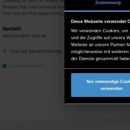
Tuesday at 1pm CET every weeks in Russian, Italian, Ukrain
Zustimmung
Prospective international students will have the possibility
miss out on this opportunity to join a session!
Diese Webseite verwendet 
Kontakt:
Wir verwenden Cookies, um I
welcome@th-deg.de
und die Zugriffe auf unsere 
Website an unsere Partner fü
Link zur Veranstaltung
möglicherweise mit weiteren
der Dienste gesammelt habe
Studieninteressierte
Nur notwendige Cook
verwenden